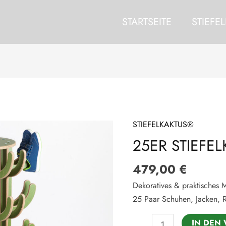
STARTSEITE
STIEFE
STIEFELKAKTUS®
25er
Stiefelkaktus®
25ER STIEFE
Menge
479,00
€
Dekoratives & praktisches
25 Paar Schuhen, Jacken, 
IN DEN