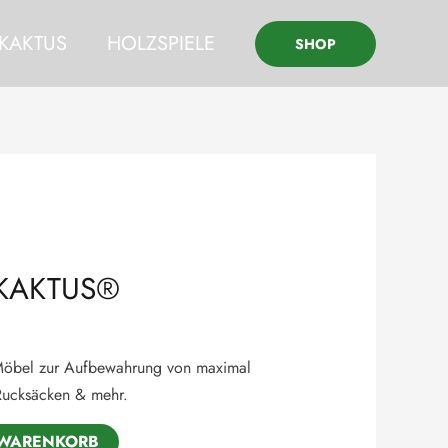
LKAKTUS
HOLZSPIELE
SHOP
LKAKTUS®
 Möbel zur Aufbewahrung von maximal
Rucksäcken & mehr.
 WARENKORB